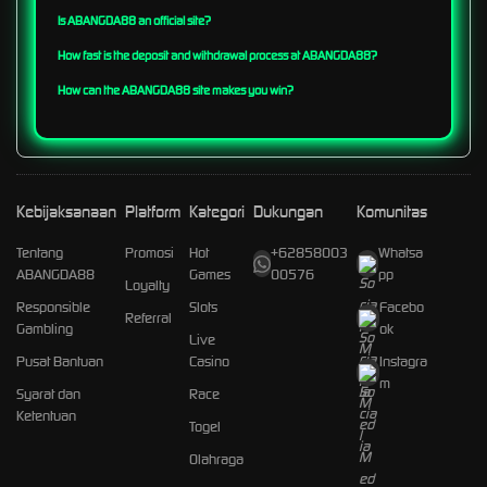
Is ABANGDA88 an official site?
How fast is the deposit and withdrawal process at ABANGDA88?
How can the ABANGDA88 site makes you win?
Kebijaksanaan
Platform
Kategori
Dukungan
Komunitas
Tentang
Promosi
Hot
+62858003
Whatsa
ABANGDA88
Games
00576
pp
Loyalty
Responsible
Slots
Facebo
Referral
Gambling
ok
Live
Pusat Bantuan
Casino
Instagra
m
Syarat dan
Race
Ketentuan
Togel
Olahraga