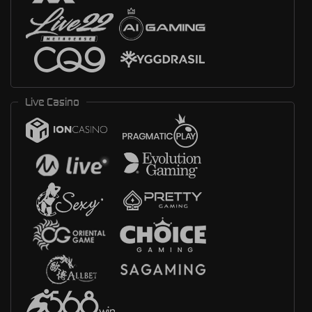
Live Casino