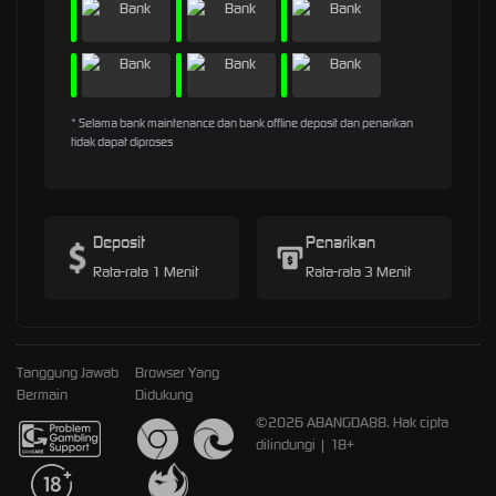
* Selama bank maintenance dan bank offline deposit dan penarikan
tidak dapat diproses
Deposit
Penarikan
Rata-rata 1 Menit
Rata-rata 3 Menit
Tanggung Jawab
Browser Yang
Bermain
Didukung
©2026 ABANGDA88. Hak cipta
dilindungi | 18+