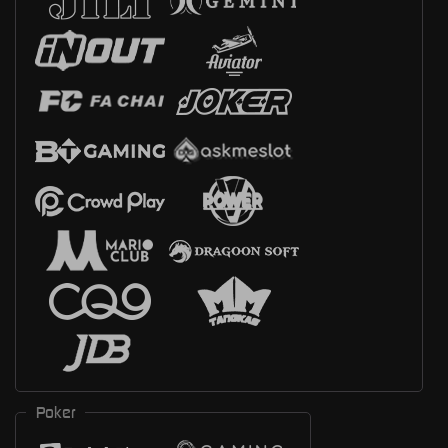
Poker