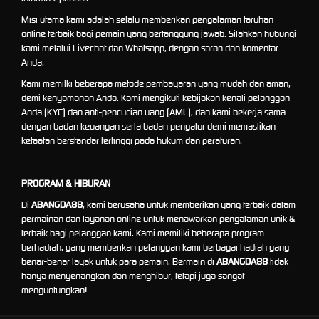
Misi utama kami adalah selalu memberikan pengalaman taruhan
online terbaik bagi pemain yang bertanggung jawab. Silahkan hubungi
kami melalui Livechat dan Whatsapp, dengan saran dan komentar
Anda.
Kami memilki beberapa metode pembayaran yang mudah dan aman,
demi kenyamanan Anda. Kami mengikuti kebijakan kenali pelanggan
Anda (KYC) dan anti-pencucian uang (AML), dan kami bekerja sama
dengan badan keuangan serta badan pengatur demi memastikan
ketaatan berstandar tertinggi pada hukum dan peraturan.
PROGRAM & HIBURAN
Di
ABANGDA88
, kami berusaha untuk memberikan yang terbaik dalam
permainan dan layanan online untuk menawarkan pengalaman unik &
terbaik bagi pelanggan kami. Kami memiliki beberapa program
berhadiah, yang memberikan pelanggan kami berbagai hadiah yang
benar-benar layak untuk para pemain. Bermain di
ABANGDA88
tidak
hanya menyenangkan dan menghibur, tetapi juga sangat
menguntungkan!