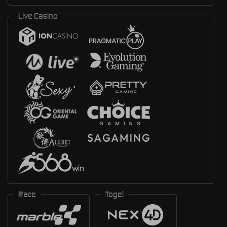
Live Casino
Race
Togel