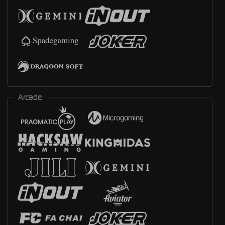
Arcade