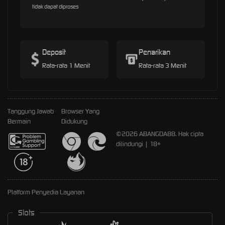
tidak dapat diproses
Deposit
Penarikan
Rata-rata 1 Menit
Rata-rata 3 Menit
Tanggung Jawab
Browser Yang
Bermain
Didukung
©2026 ABANGDA88. Hak cipta
dilindungi | 18+
Platform Penyedia Layanan
Slots