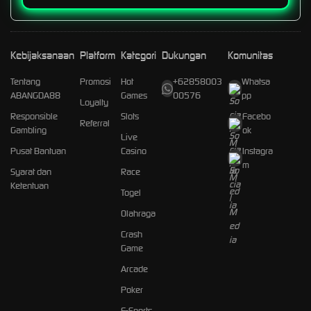
Kebijaksanaan
Platform
Kategori
Dukungan
Komunitas
Tentang
Promosi
Hot
+62858003
Whatsa
ABANGDA88
Games
00576
pp
Loyalty
Responsible
Slots
Facebo
Referral
Gambling
ok
Live
Pusat Bantuan
Casino
Instagra
m
Syarat dan
Race
Ketentuan
Togel
Olahraga
Crash
Game
Arcade
Poker
E-Sports