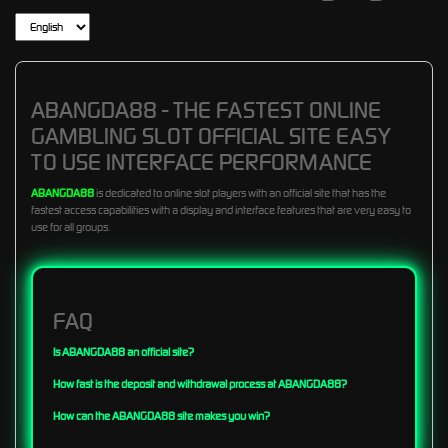
ABANGDA88 - THE FASTEST ONLINE
GAMBLING SLOT OFFICIAL SITE EASY
TO USE INTERFACE PERFORMANCE
ABANGDA88
is dedicated to online slot players with an official site that has the
fastest access capabilities with a display and interface features that are very easy to
use for all groups.
FAQ
Is ABANGDA88 an official site?
How fast is the deposit and withdrawal process at ABANGDA88?
How can the ABANGDA88 site makes you win?