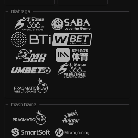
Olahraga
Crash Game